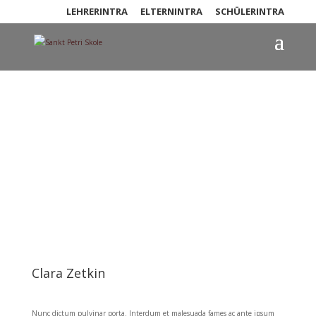
LEHRERINTRA
ELTERNINTRA
SCHÜLERINTRA
Clara Zetkin
Clara Zetkin
Nunc dictum pulvinar porta. Interdum et malesuada fames ac ante ipsum