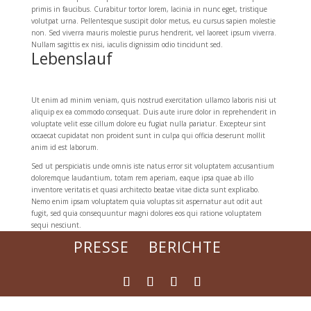
primis in faucibus. Curabitur tortor lorem, lacinia in nunc eget, tristique
volutpat urna. Pellentesque suscipit dolor metus, eu cursus sapien molestie
non. Sed viverra mauris molestie purus hendrerit, vel laoreet ipsum viverra.
Nullam sagittis ex nisi, iaculis dignissim odio tincidunt sed.
Lebenslauf
Ut enim ad minim veniam, quis nostrud exercitation ullamco laboris nisi ut
aliquip ex ea commodo consequat. Duis aute irure dolor in reprehenderit in
voluptate velit esse cillum dolore eu fugiat nulla pariatur. Excepteur sint
occaecat cupidatat non proident sunt in culpa qui officia deserunt mollit
anim id est laborum.
Sed ut perspiciatis unde omnis iste natus error sit voluptatem accusantium
doloremque laudantium, totam rem aperiam, eaque ipsa quae ab illo
inventore veritatis et quasi architecto beatae vitae dicta sunt explicabo.
Nemo enim ipsam voluptatem quia voluptas sit aspernatur aut odit aut
fugit, sed quia consequuntur magni dolores eos qui ratione voluptatem
sequi nesciunt.
PRESSE
BERICHTE