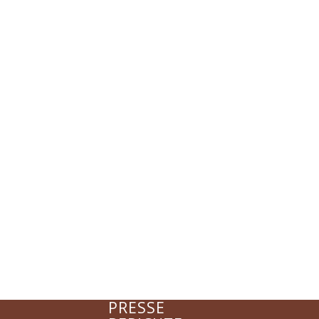
…ist der Sammlungsraum der Gruppe 8 und 
Anmeldung
Hier geht es zur Anmeldung un
und Aufnahme.
Zur Anmeldung
FAQs
PRESSE