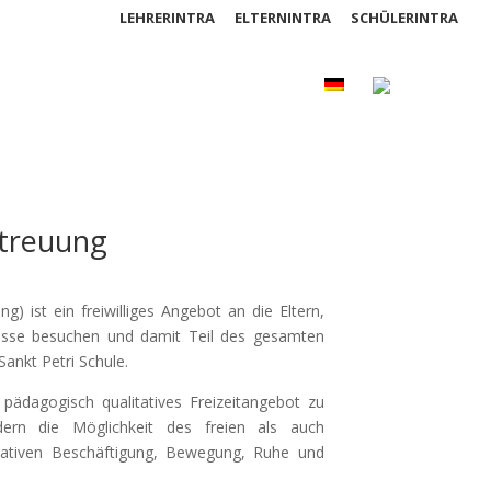
LEHRERINTRA
ELTERNINTRA
SCHÜLERINTRA
SFO
Anmeldung
Kontakt
treuung
g) ist ein freiwilliges Angebot an die Eltern,
Klasse besuchen und damit Teil des gesamten
ankt Petri Schule.
 pädagogisch qualitatives Freizeitangebot zu
dern die Möglichkeit des freien als auch
reativen Beschäftigung, Bewegung, Ruhe und