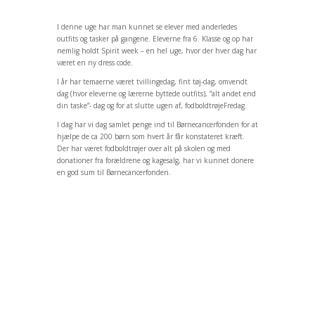
I denne uge har man kunnet se elever med anderledes
outfits og tasker på gangene. Eleverne fra 6. Klasse og op har
nemlig holdt Spirit week – en hel uge, hvor der hver dag har
været en ny dress code.
I år har temaerne været tvillingedag, fint tøj-dag, omvendt
dag (hvor eleverne og lærerne byttede outfits), “alt andet end
din taske”- dag og for at slutte ugen af, fodboldtrøjeFredag.
I dag har vi dag samlet penge ind til Børnecancerfonden for at
hjælpe de ca 200 børn som hvert år får konstateret kræft.
Der har været fodboldtrøjer over alt på skolen og med
donationer fra forældrene og kagesalg, har vi kunnet donere
en god sum til Børnecancerfonden.