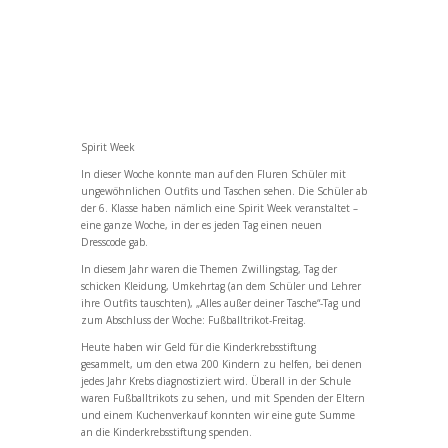
Spirit Week
In dieser Woche konnte man auf den Fluren Schüler mit
ungewöhnlichen Outfits und Taschen sehen. Die Schüler ab
der 6. Klasse haben nämlich eine Spirit Week veranstaltet –
eine ganze Woche, in der es jeden Tag einen neuen
Dresscode gab.
In diesem Jahr waren die Themen Zwillingstag, Tag der
schicken Kleidung, Umkehrtag (an dem Schüler und Lehrer
ihre Outfits tauschten), „Alles außer deiner Tasche“-Tag und
zum Abschluss der Woche: Fußballtrikot-Freitag.
Heute haben wir Geld für die Kinderkrebsstiftung
gesammelt, um den etwa 200 Kindern zu helfen, bei denen
jedes Jahr Krebs diagnostiziert wird. Überall in der Schule
waren Fußballtrikots zu sehen, und mit Spenden der Eltern
und einem Kuchenverkauf konnten wir eine gute Summe
an die Kinderkrebsstiftung spenden.