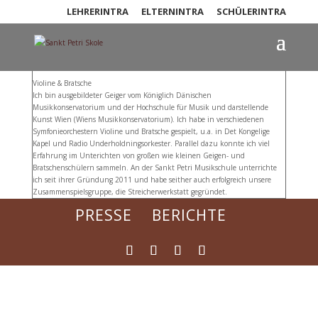
LEHRERINTRA
ELTERNINTRA
SCHÜLERINTRA
David Rohde
Violine & Bratsche
Ich bin ausgebildeter Geiger vom Königlich Dänischen
Musikkonservatorium und der Hochschule für Musik und darstellende
Kunst Wien (Wiens Musikkonservatorium). Ich habe in verschiedenen
Symfonieorchestern Violine und Bratsche gespielt, u.a. in Det Kongelige
Kapel und Radio Underholdningsorkester. Parallel dazu konnte ich viel
Erfahrung im Unterichten von großen wie kleinen Geigen- und
Bratschenschülern sammeln. An der Sankt Petri Musikschule unterrichte
ich seit ihrer Gründung 2011 und habe seither auch erfolgreich unsere
Zusammenspielsgruppe, die Streicherwerkstatt gegründet.
PRESSE
BERICHTE