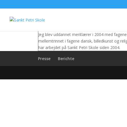
Ingrid Carøe Lind Pedersen
Jeg blev uddannet meritlærer i 2004 med fagene 
mellemtrinnet i fagene dansk, billedkunst og rel
har arbejdet på Sankt Petri Skole siden 2004.
Presse
Berichte