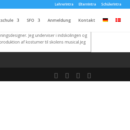
LehrerIntra
ElternIntra
SchülerIntra
schule
SFO
Anmeldung
Kontakt
ingsdesigner. Jeg underviser i indskolingen og
produktion af kostumer til skolens musical.Jeg