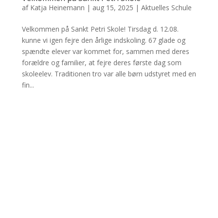
af
Katja Heinemann
|
aug 15, 2025
|
Aktuelles Schule
Velkommen på Sankt Petri Skole! Tirsdag d. 12.08.
kunne vi igen fejre den årlige indskoling. 67 glade og
spændte elever var kommet for, sammen med deres
forældre og familier, at fejre deres første dag som
skoleelev. Traditionen tro var alle børn udstyret med en
fin...