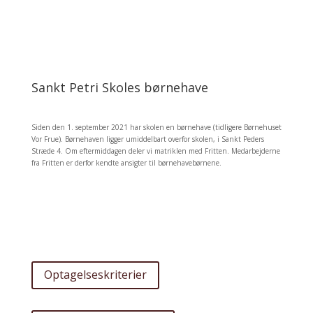
Sankt Petri Skoles børnehave
Siden den 1. september 2021 har skolen en børnehave (tidligere Børnehuset
Vor Frue).
Børnehaven ligger umiddelbart overfor skolen, i Sankt Peders
Stræde 4. Om eftermiddagen deler vi matriklen med Fritten. Medarbejderne
fra Fritten er derfor kendte ansigter til børnehavebørnene.
Tilmelding
Der er stadig stor interesse for vores børnehave. Her kan du få mere at vide
om optagelseskriterierne, og du kan skrive dit barn op på ventelisten.
Optagelseskriterier