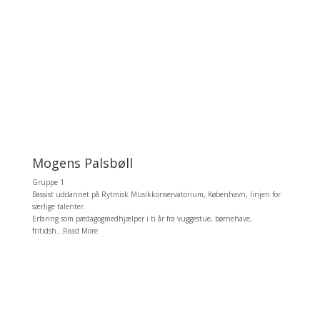
Mogens Palsbøll
Gruppe 1
Bassist uddannet på Rytmisk Musikkonservatorium, København, linjen for
særlige talenter.
Erfaring som pædagogmedhjælper i ti år fra vuggestue, børnehave,
fritidsh...Read More