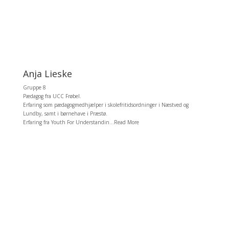
Anja Lieske
Gruppe 8
Pædagog fra UCC Frøbel.
Erfaring som pædagogmedhjælper i skolefritidsordninger i Næstved og
Lundby, samt i børnehave i Præstø.
Erfaring fra Youth For Understandin...Read More