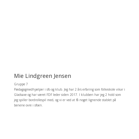
Mie Lindgreen Jensen
Gruppe 7
Pædagogmedhjælper i sfo og klub. Jeg har 2 års erfaring som folkeskole vikar i
Gladsaxe og har været FDF leder siden 2017. I klubben har jeg 2 hold som
jeg spiller bordrollespil med, og vi er ved at få noget lignende stablet på
benene ovre i sfoen.