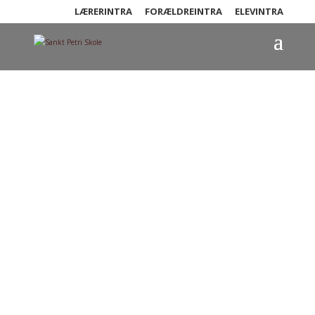
LÆRERINTRA
FORÆLDREINTRA
ELEVINTRA
SFO medarbejdere