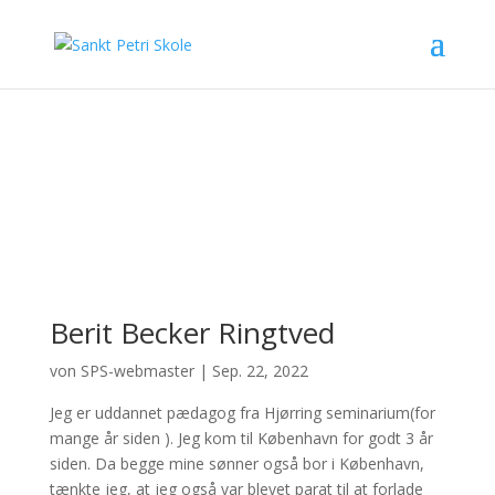
Berit Becker Ringtved
von
SPS-webmaster
|
Sep. 22, 2022
Jeg er uddannet pædagog fra Hjørring seminarium(for
mange år siden ). Jeg kom til København for godt 3 år
siden. Da begge mine sønner også bor i København,
tænkte jeg, at jeg også var blevet parat til at forlade