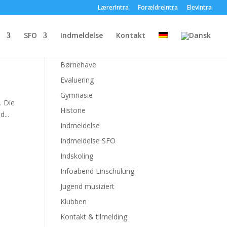
LærerIntra
ForældreIntra
ElevIntra
Pages
n
SFO
Indmeldelse
Kontakt
Blog
Børnehave
Evaluering
Gymnasie
. Die
Historie
...
Indmeldelse
Indmeldelse SFO
Indskoling
Infoabend Einschulung
Jugend musiziert
Klubben
Kontakt & tilmelding