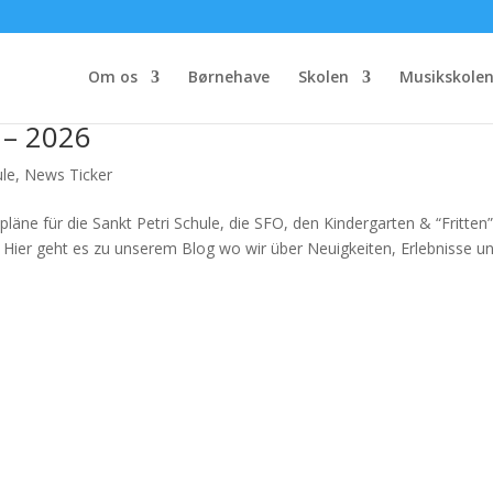
Om os
Børnehave
Skolen
Musikskole
 – 2026
ule
,
News Ticker
npläne für die Sankt Petri Schule, die SFO, den Kindergarten & “Fritten”
 Hier geht es zu unserem Blog wo wir über Neuigkeiten, Erlebnisse und